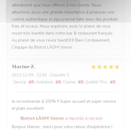
attentionné que nous offrons à nos clients. Nous
attachons aussi une grande importance à proposer une
cuisine authentique et épicurienne faite avec des produits
frais et locaux. Nous espérons avoir le plaisir de vous
revoir très bientôt dans notre bar & restaurant français.
Au plaisir de vous revoir bientOH! Bien Cordialement,
L'équipe du Bistrot LÀOH! Voiron.
Marine
Z
2023-12-09
- 12:00 - Couverts 3
Service
:
4
/5
Ambiance
:
4
/5
Cuisine
:
4
/5
Qualité / Prix
:
4
/5
Je recommande à 100% !! Super accueil et super service
et plats excellent
Bistrot LÀOH! Voiron
a répondu à cet avis
Bonjour Marine , merci pour votre retour d'expérience !