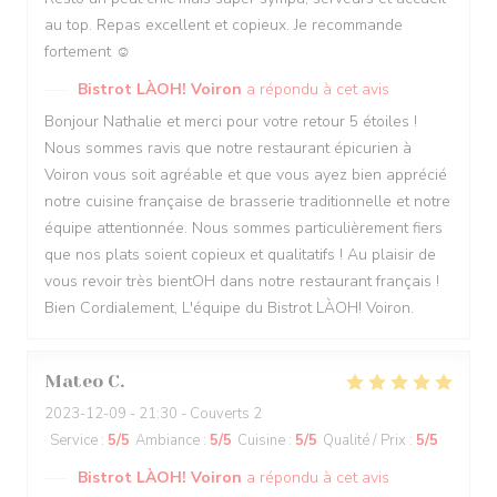
au top. Repas excellent et copieux. Je recommande
fortement ☺️
Bistrot LÀOH! Voiron
a répondu à cet avis
Bonjour Nathalie et merci pour votre retour 5 étoiles !
Nous sommes ravis que notre restaurant épicurien à
Voiron vous soit agréable et que vous ayez bien apprécié
notre cuisine française de brasserie traditionnelle et notre
équipe attentionnée. Nous sommes particulièrement fiers
que nos plats soient copieux et qualitatifs ! Au plaisir de
vous revoir très bientOH dans notre restaurant français !
Bien Cordialement, L'équipe du Bistrot LÀOH! Voiron.
Mateo
C
2023-12-09
- 21:30 - Couverts 2
Service
:
5
/5
Ambiance
:
5
/5
Cuisine
:
5
/5
Qualité / Prix
:
5
/5
Bistrot LÀOH! Voiron
a répondu à cet avis