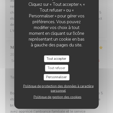
adresser à un membre de notre équipe afin de faire
Cliquez sur « Tout accepter », «
remonter vos commentaires pour que nous puissions
Tout refuser » ou «
changer votre expérience et une expérience digne d'un 5
Personnaliser » pour gérer vos
étoiles Vous pouvez aussi utiliser le formulaire de contact
préférences. Vous pouvez
de notre site web. Merci et au plaisir de vous revoir !
modifier vos choix à tout
L'équipe du Bistrot LÀOH! Voiron
moment en cliquant sur l'icône
représentant un cookie en bas
à gauche des pages du site.
Michelle
S
2023-12-09
- 19:30 - Couverts 2
Tout accepter
Service
:
5
/5
Ambiance
:
5
/5
Cuisine
:
5
/5
Qualité / Prix
:
5
/5
Tout refuser
Personnaliser
Tout : plats, ambiance, accueil, cadre...
Bistrot LÀOH! Voiron
a répondu à cet avis
Politique de protection des données à caractère
personnel
Bonjour Michelle et merci pour votre retour d'expérience 5
Politique de gestion des cookies
étoiles ainsi que les compliments que vous faites à notre
brasserie traditionnelle ! Nous sommes ravis que vous
ayez apprécié l'ambiance familiale et le service