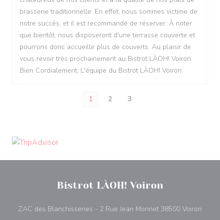
brasserie traditionnelle. En effet, nous sommes victime de
notre succès, et il est recommandé de réserver. À noter
que bientôt, nous disposeront d'une terrasse couverte et
pourrons donc accueillir plus de couverts. Au plaisir de
vous revoir très prochainement au Bistrot LÀOH! Voiron.
Bien Cordialement, L'équipe du Bistrot LÀOH! Voiron.
1
2
3
Bistrot LÀOH! Voiron
((ouvr
ZAC des Blanchisseries - 2 Rue Jean Monnet 38500 Voiron