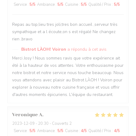
Service
:
5
/5
Ambiance
:
5
/5
Cuisine
:
5
/5
Qualité / Prix
:
5
/5
Repas au top,lieu tres joli,tres bon accueil ,serveur très
sympathique et a l écoute,on s est régalé Ne changez
rien ,bravo
Bistrot LÀOH! Voiron
a répondu à cet avis
Merci Josy ! Nous sommes ravis que votre expérience ait
été à la hauteur de vos attentes. Votre enthousiasme pour
notre bistrot et notre service nous touche beaucoup. Nous
vous attendons avec plaisir au Bistrot LÀOH ! Voiron pour
explorer à nouveau notre cuisine française et vous offrir
d'autres moments épicuriens. L'équipe du restaurant.
Veronique
A
2023-12-09
- 20:30 - Couverts 2
Service
:
5
/5
Ambiance
:
5
/5
Cuisine
:
4
/5
Qualité / Prix
:
4
/5