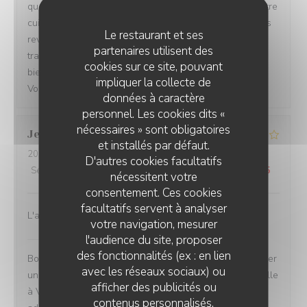
que vous ayez apprécié notre accueil chaleureux et notre
cuisine française. Nous espérons avoir le plaisir de vous
Le restaurant et ses
revoir très prochainement dans notre brasserie
partenaires utilisent des
traditionnelle voiron ! Au plaisir de vous revoir très
cookies sur ce site, pouvant
bientOH! Bien Cordialement, L'équipe du Bistrot LÀOH!
impliquer la collecte de
Voiron.
données à caractère
personnel. Les cookies dits «
nécessaires » sont obligatoires
Jean Michel
H
et installés par défaut.
2023-12-09
- 19:00 - Couverts 2
D'autres cookies facultatifs
Service
:
5
/5
Ambiance
:
4
/5
Cuisine
:
3
/5
Qualité / Prix
:
3
/5
nécessitent votre
consentement. Ces cookies
facultatifs servent à analyser
L'accueil, l'ambiance, suivi des commandes
votre navigation, mesurer
l'audience du site, proposer
Bistrot LÀOH! Voiron
a répondu à cet avis
des fonctionnalités (ex : en lien
Bonjour Jean Michel, Merci d'avoir pris le temps de laisser
avec les réseaux sociaux) ou
un avis sur notre bar restaurant et brasserie traditionnelle
afficher des publicités ou
à Voiron. Dans le futur, n'hésitez surtout pas à vous
contenus personnalisés.