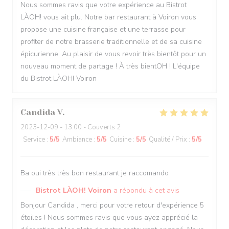
Nous sommes ravis que votre expérience au Bistrot
LÀOH! vous ait plu. Notre bar restaurant à Voiron vous
propose une cuisine française et une terrasse pour
profiter de notre brasserie traditionnelle et de sa cuisine
épicurienne. Au plaisir de vous revoir très bientôt pour un
nouveau moment de partage ! À très bientOH ! L'équipe
du Bistrot LÀOH! Voiron
Candida
V
2023-12-09
- 13:00 - Couverts 2
Service
:
5
/5
Ambiance
:
5
/5
Cuisine
:
5
/5
Qualité / Prix
:
5
/5
Ba oui très très bon restaurant je raccomando
Bistrot LÀOH! Voiron
a répondu à cet avis
Bonjour Candida , merci pour votre retour d'expérience 5
étoiles ! Nous sommes ravis que vous ayez apprécié la