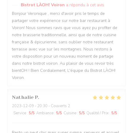
Bistrot LÀOH! Voiron
a répondu à cet avis
Bonjour Veronique , merci d'avoir pris le temps de
partager votre expérience sur notre bar restaurant à
Voiron! Nous sommes ravis que vous ayez pu profiter de
notre brasserie traditionnelle, ainsi que de notre cuisine
française & épicurienne, sans oublier notre restaurant
terrasse avec vue sur les montagnes. Nous restons à
votre disposition pour un nouveau moment de partage
dans notre bistrot voiron. Au plaisir de vous revoir très
bientOH ! Bien Cordialement, L'équipe du Bistrot LÀOH!
Voiron.
Nathalie
P
2023-12-09
- 20:30 - Couverts 2
Service
:
5
/5
Ambiance
:
5
/5
Cuisine
:
5
/5
Qualité / Prix
:
5
/5
Resto un peut chic mais super sympa, serveurs et accueil