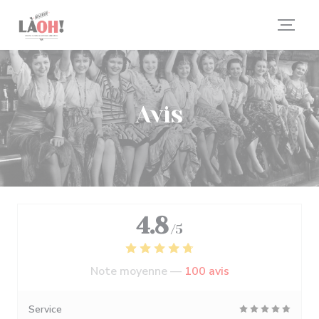
Personnalisation de vos choix en matière de cookies
Avis
4.8
/5
Note moyenne —
100 avis
Service