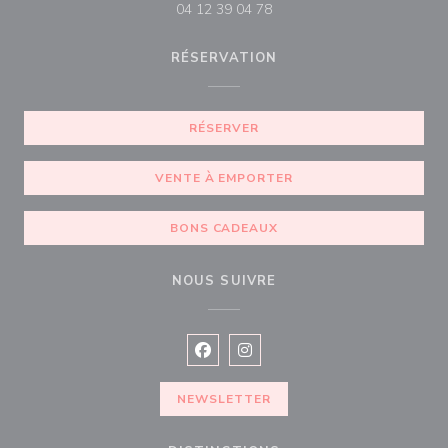
04 12 39 04 78
RÉSERVATION
RÉSERVER
VENTE À EMPORTER
BONS CADEAUX
NOUS SUIVRE
Facebook ((ouvre une nouvelle fenê
Instagram ((ouvre une nouvell
NEWSLETTER