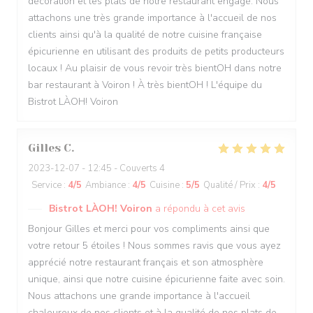
décoration et les plats de notre restaurant engagé. Nous
attachons une très grande importance à l'accueil de nos
clients ainsi qu'à la qualité de notre cuisine française
épicurienne en utilisant des produits de petits producteurs
locaux ! Au plaisir de vous revoir très bientOH dans notre
bar restaurant à Voiron ! À très bientOH ! L'équipe du
Bistrot LÀOH! Voiron
Gilles
C
2023-12-07
- 12:45 - Couverts 4
Service
:
4
/5
Ambiance
:
4
/5
Cuisine
:
5
/5
Qualité / Prix
:
4
/5
Bistrot LÀOH! Voiron
a répondu à cet avis
Bonjour Gilles et merci pour vos compliments ainsi que
votre retour 5 étoiles ! Nous sommes ravis que vous ayez
apprécié notre restaurant français et son atmosphère
unique, ainsi que notre cuisine épicurienne faite avec soin.
Nous attachons une grande importance à l'accueil
chaleureux de nos clients et à la qualité de nos plats de