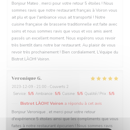
Bonjour Mateo , merci pour votre retour 5 étoiles ! Nous
sommes ravis que notre restaurant français à Voiron vous
ait plu et que l'ambiance vous ait transporté ! Notre
cuisine française de brasserie traditionnelle est faite avec
soins et nous sommes ravis que vous et vos amis aient
passés un excellent moment. Nous espérons vous revoir
très bientôt dans notre bar restaurant. Au plaisir de vous
revoir très prochainement ! Bien cordialement, L'équipe du
Bistrot LÀOH! Voiron.
Veronique
G
2023-12-09
- 21:00 - Couverts 2
Service
:
5
/5
Ambiance
:
5
/5
Cuisine
:
5
/5
Qualité / Prix
:
5
/5
Bistrot LÀOH! Voiron
a répondu à cet avis
Bonjour Veronique , et merci pour votre retour
d'expérience 5 étoiles ainsi que les compliments que vous
faites à notre restaurant épicurien ! Nous sommes ravis