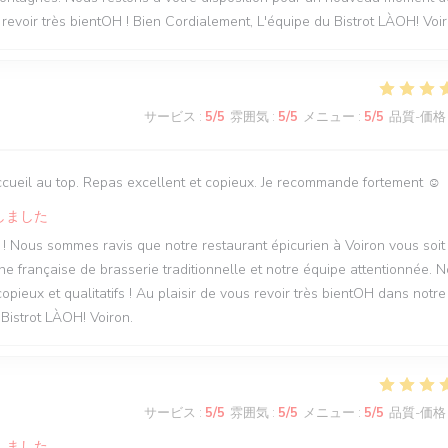
 revoir très bientOH ! Bien Cordialement, L'équipe du Bistrot LÀOH! Voir
サービス
:
5
/5
雰囲気
:
5
/5
メニュー
:
5
/5
品質-価格
ccueil au top. Repas excellent et copieux. Je recommande fortement ☺️
しました
s ! Nous sommes ravis que notre restaurant épicurien à Voiron vous soit
e française de brasserie traditionnelle et notre équipe attentionnée. 
pieux et qualitatifs ! Au plaisir de vous revoir très bientOH dans notre
 Bistrot LÀOH! Voiron.
サービス
:
5
/5
雰囲気
:
5
/5
メニュー
:
5
/5
品質-価格
しました