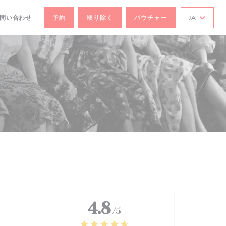
お問い合わせ
予約
取り除く
バウチャー
JA
で開きます))
ドウで開きます))
4.8
/5