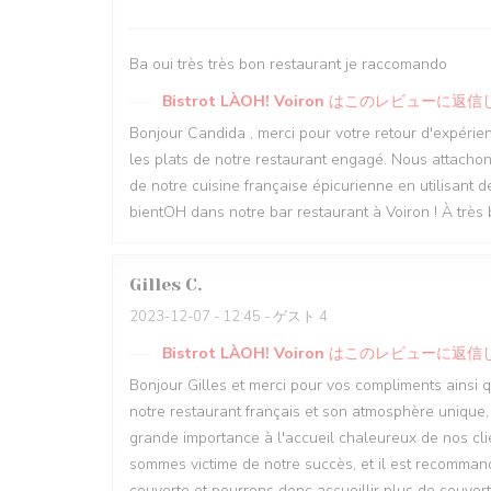
Ba oui très très bon restaurant je raccomando
Bistrot LÀOH! Voiron
はこのレビューに返信
Bonjour Candida , merci pour votre retour d'expérie
les plats de notre restaurant engagé. Nous attachons
de notre cuisine française épicurienne en utilisant d
bientOH dans notre bar restaurant à Voiron ! À très 
Gilles
C
2023-12-07
- 12:45 - ゲスト 4
Bistrot LÀOH! Voiron
はこのレビューに返信
Bonjour Gilles et merci pour vos compliments ainsi 
notre restaurant français et son atmosphère unique,
grande importance à l'accueil chaleureux de nos clien
sommes victime de notre succès, et il est recommand
couverte et pourrons donc accueillir plus de couvert