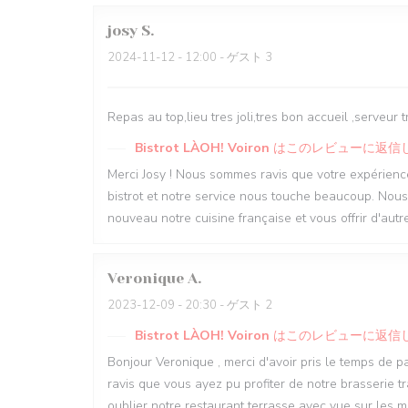
josy
S
2024-11-12
- 12:00 - ゲスト 3
Repas au top,lieu tres joli,tres bon accueil ,serveur
Bistrot LÀOH! Voiron
はこのレビューに返信
Merci Josy ! Nous sommes ravis que votre expérience
bistrot et notre service nous touche beaucoup. Nous
nouveau notre cuisine française et vous offrir d'aut
Veronique
A
2023-12-09
- 20:30 - ゲスト 2
Bistrot LÀOH! Voiron
はこのレビューに返信
Bonjour Veronique , merci d'avoir pris le temps de 
ravis que vous ayez pu profiter de notre brasserie tr
oublier notre restaurant terrasse avec vue sur les