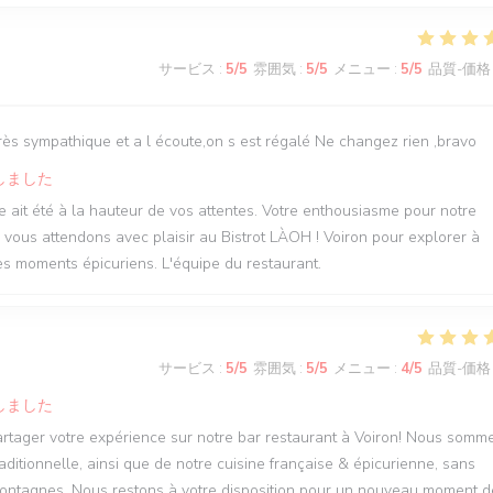
サービス
:
5
/5
雰囲気
:
5
/5
メニュー
:
5
/5
品質-価格
 très sympathique et a l écoute,on s est régalé Ne changez rien ,bravo
しました
 ait été à la hauteur de vos attentes. Votre enthousiasme pour notre
 vous attendons avec plaisir au Bistrot LÀOH ! Voiron pour explorer à
res moments épicuriens. L'équipe du restaurant.
サービス
:
5
/5
雰囲気
:
5
/5
メニュー
:
4
/5
品質-価格
しました
partager votre expérience sur notre bar restaurant à Voiron! Nous somm
aditionnelle, ainsi que de notre cuisine française & épicurienne, sans
 montagnes. Nous restons à votre disposition pour un nouveau moment d