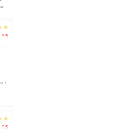
on.
:
5
/5
Nous
:
5
/5