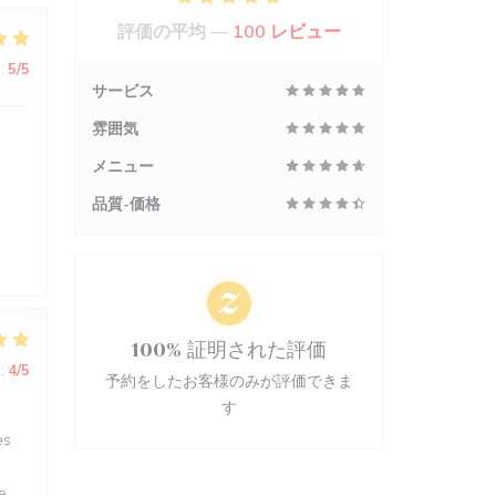
評価の平均 —
100 レビュー
:
5
/5
サービス
雰囲気
メニュー
品質-価格
100% 証明された評価
:
4
/5
予約をしたお客様のみが評価できま
す
es
e