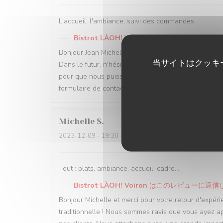
L'accueil, l'ambiance, suivi des commandes
Bistrot LÀOH! Voiron
はこのレビューに返信
Bonjour Jean Michel, Merci d'avoir pris le temps de la
当サイトはクッキ
Dans le futur, n'hésitez surtout pas à vous adresse
pour que nous puissions changer votre expérience et
formulaire de contact de notre site web. Merci et au 
Michelle
S
2023-12-09
- 19:30 - ゲスト 2
Tout : plats, ambiance, accueil, cadre...
Bistrot LÀOH! Voiron
はこのレビューに返信
Bonjour Michelle et merci pour votre retour d'expéri
traditionnelle ! Nous sommes ravis que vous ayez app