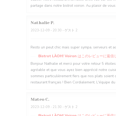
partage dans notre bistrot voiron. Au plaisir de vous
Nathalie
P
2023-12-09
- 20:30 - ゲスト 2
Resto un peut chic mais super sympa, serveurs et a
Bistrot LÀOH! Voiron
はこのレビューに返信
Bonjour Nathalie et merci pour votre retour 5 étoile
agréable et que vous ayez bien apprécié notre cuisin
sommes particulièrement fiers que nos plats soient co
restaurant français ! Bien Cordialement, L'équipe du
Mateo
C
2023-12-09
- 21:30 - ゲスト 2
Bistrot LÀOH! Voiron
はこのレビューに返信