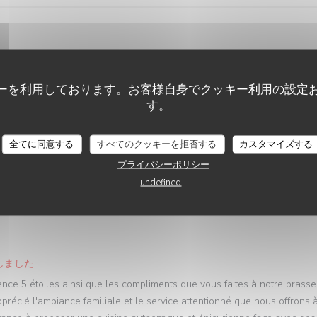
しました
isser un avis sur notre bar restaurant et brasserie traditionnelle à Voir
ーを利用しております。お客様自身でクッキー利用の設定
r à un membre de notre équipe afin de faire remonter vos commentaires
す。
 une expérience digne d'un 5 étoiles Vous pouvez aussi utiliser le
plaisir de vous revoir ! L'équipe du Bistrot LÀOH! Voiron
全てに同意する
すべてのクッキーを拒否する
カスタマイズする
プライバシーポリシー
undefined
サービス
:
5
/5
雰囲気
:
5
/5
メニュー
:
5
/5
品質-価格
しました
ence 5 étoiles ainsi que les compliments que vous faites à notre brasse
récié l'ambiance familiale et le service attentionné que nous offrons 