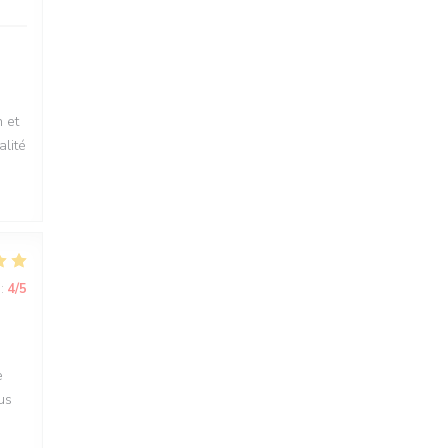
 et
alité
:
4
/5
e
us
.