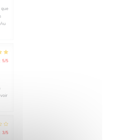
t que
s
 Au
:
5
/5
s
voir
:
3
/5