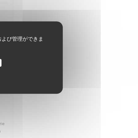
on.
および管理ができま
:
5
/5
rie
à