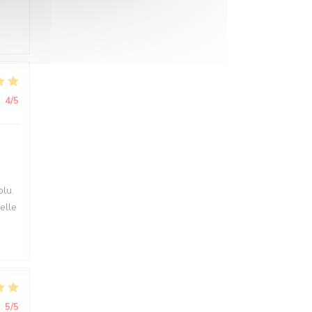
:
4
/5
plu.
elle
:
5
/5