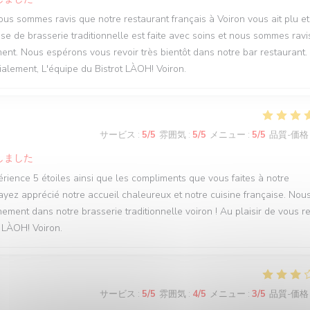
Nous sommes ravis que notre restaurant français à Voiron vous ait plu e
ise de brasserie traditionnelle est faite avec soins et nous sommes ravi
ent. Nous espérons vous revoir très bientôt dans notre bar restaurant.
dialement, L'équipe du Bistrot LÀOH! Voiron.
サービス
:
5
/5
雰囲気
:
5
/5
メニュー
:
5
/5
品質-価格
しました
érience 5 étoiles ainsi que les compliments que vous faites à notre
yez apprécié notre accueil chaleureux et notre cuisine française. Nou
nement dans notre brasserie traditionnelle voiron ! Au plaisir de vous re
t LÀOH! Voiron.
サービス
:
5
/5
雰囲気
:
4
/5
メニュー
:
3
/5
品質-価格