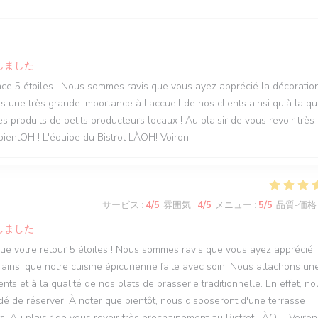
しました
nce 5 étoiles ! Nous sommes ravis que vous ayez apprécié la décoration
 une très grande importance à l'accueil de nos clients ainsi qu'à la qu
es produits de petits producteurs locaux ! Au plaisir de vous revoir très
bientOH ! L'équipe du Bistrot LÀOH! Voiron
サービス
:
4
/5
雰囲気
:
4
/5
メニュー
:
5
/5
品質-価格
しました
que votre retour 5 étoiles ! Nous sommes ravis que vous ayez apprécié
 ainsi que notre cuisine épicurienne faite avec soin. Nous attachons un
ts et à la qualité de nos plats de brasserie traditionnelle. En effet, no
é de réserver. À noter que bientôt, nous disposeront d'une terrasse
s. Au plaisir de vous revoir très prochainement au Bistrot LÀOH! Voiron