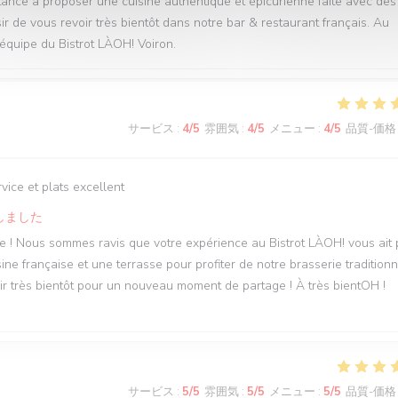
ance à proposer une cuisine authentique et épicurienne faite avec des
sir de vous revoir très bientôt dans notre bar & restaurant français. Au
'équipe du Bistrot LÀOH! Voiron.
サービス
:
4
/5
雰囲気
:
4
/5
メニュー
:
4
/5
品質-価格
ice et plats excellent
しました
ce ! Nous sommes ravis que votre expérience au Bistrot LÀOH! vous ait 
ne française et une terrasse pour profiter de notre brasserie traditionn
oir très bientôt pour un nouveau moment de partage ! À très bientOH !
サービス
:
5
/5
雰囲気
:
5
/5
メニュー
:
5
/5
品質-価格