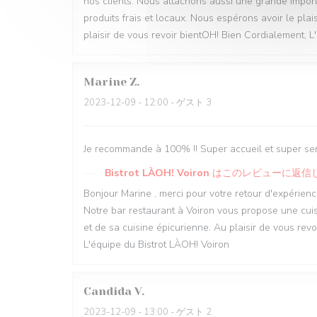
nos clients. Nous attachons aussi une grande import
produits frais et locaux. Nous espérons avoir le plai
plaisir de vous revoir bientOH! Bien Cordialement, L
Marine
Z
2023-12-09
- 12:00 - ゲスト 3
Je recommande à 100% !! Super accueil et super serv
Bistrot LÀOH! Voiron
はこのレビューに返信
Bonjour Marine , merci pour votre retour d'expérien
Notre bar restaurant à Voiron vous propose une cuisi
et de sa cuisine épicurienne. Au plaisir de vous rev
L'équipe du Bistrot LÀOH! Voiron
Candida
V
2023-12-09
- 13:00 - ゲスト 2