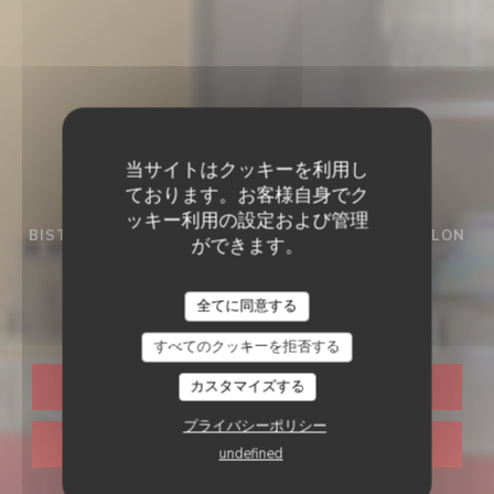
当サイトはクッキーを利用し
ております。お客様自身でク
ッキー利用の設定および管理
BISTROT / CUISINE FRANÇAISE / TERRASSE / SALON
ができます。
PRIVÉ
•
VOIRON
Bistrot LÀOH! Voiron
全てに同意する
すべてのクッキーを拒否する
カスタマイズする
予約
プライバシーポリシー
取り除く
undefined