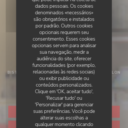
dados pessoais. Os cookies
denominados «necessários»
são obrigatórios e instalados
por padrão. Outros cookies
opcionais requerem seu
consentimento. Esses cookies
opcionais servem para analisar
sua navegação, medir a
audiência do site, oferecer
funcionalidades (por exemplo,
relacionadas às redes sociais)
BISTROT / CUISINE FRANÇAISE / TERRASSE / SALON
ou exibir publicidade ou
PRIVÉ
•
VOIRON
conteúdos personalizados.
Bistrot LÀOH! Voiron
Clique em 'OK, aceitar tudo',
'Recusar tudo' ou
'Personalizar' para gerenciar
suas preferências. Você pode
RESERVAR UMA MESA
alterar suas escolhas a
qualquer momento clicando
CLIQUE E RECOLHA