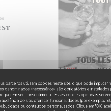
00
EST
J
us parceiros utilizam cookies neste site, o que pode implicar
es denominados «necessários» são obrigatórios e instalados
 requerem seu consentimento. Esses cookies opcionais servem
 audiência do site, oferecer funcionalidades (por exemplo, re
r publicidade ou conteúdos personalizados. Clique em 'OK, aceit