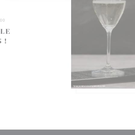
00
 LE
 !