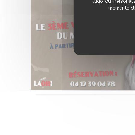
tudo' ou 'Personali
momento cli