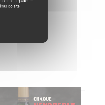
 escolhas a qualquer
nas do site.
H30 NO 10H30
U LÀOH!