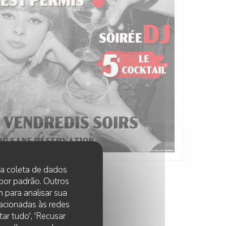
 na coleta de dados
 por padrão. Outros
 para analisar sua
lacionadas às redes
ar tudo', 'Recusar