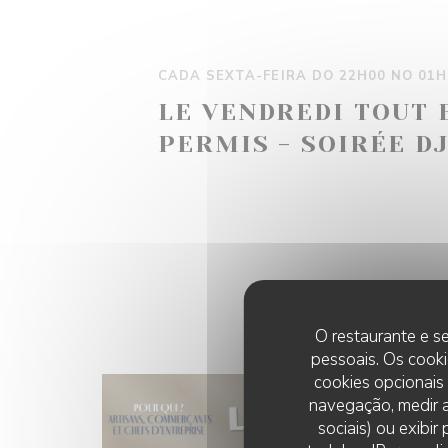
CADA SEXTA-FEIRA DO 22H00 NO 01H
LE VENDREDI TOUT 
PERMIS - SOIRÉE D
O restaurante e se
pessoais. Os cooki
cookies opcionais
navegação, medir a
sociais) ou exibi