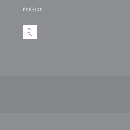
PRÉMIOS
anela))
nova janela))
ma nova janela))