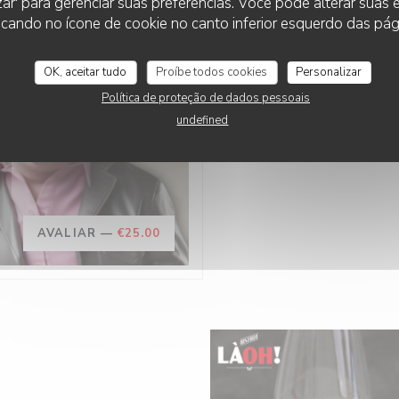
zar' para gerenciar suas preferências. Você pode alterar suas
cando no ícone de cookie no canto inferior esquerdo das pági
OK, aceitar tudo
Proíbe todos cookies
Personalizar
O 21/02/2025 DO 07
Política de proteção de dados pessoais
MÂCHON D
undefined
AVALIAR —
€25.00