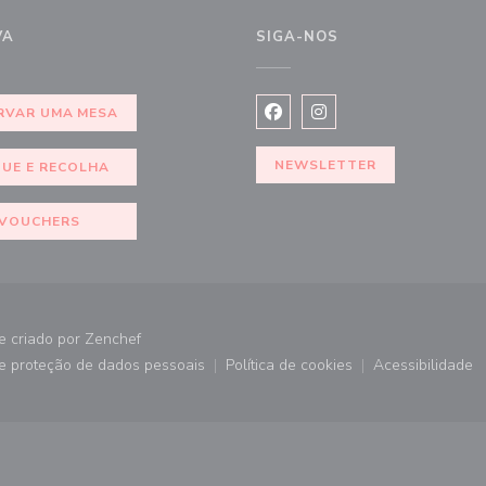
VA
SIGA-NOS
RVAR UMA MESA
Facebook ((abre numa nova j
Instagram ((abre numa 
NEWSLETTER
QUE E RECOLHA
VOUCHERS
((abre numa nova janela))
e criado por
Zenchef
de proteção de dados pessoais
Política de cookies
Acessibilidade
))
((abre numa nova janela))
((abre numa nova janela))
((abre nu