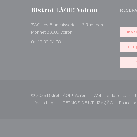
Bistrot LÀOH! Voiron
RESER
ZAC des Blanchisseries - 2 Rue Jean
((abre numa nova janela))
Monnet 38500 Voiron
RESE
04 12 39 04 78
CLI
© 2026 Bistrot LÀOH! Voiron — Website do restaurant
Aviso Legal
TERMOS DE UTILIZAÇÃO
Política 
((abre numa nova janela))
((abre numa nova janela