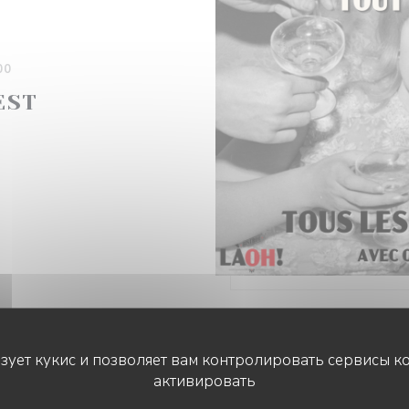
00
EST
J
ьзует кукис и позволяет вам контролировать сервисы к
активировать