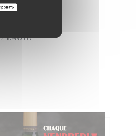
ировать
30 ДО 10H30
U LÀOH!