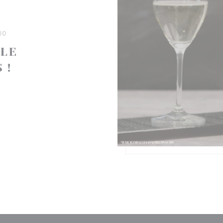
00
 LE
 !