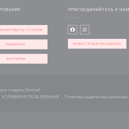
РОВАНИЕ
ПРИСОЕДИНЯЙТЕСЬ К НА
ОНИРОВАТЬ СТОЛИК
Facebook ((открывается в 
Instagram ((открывае
НОВОСТНАЯ РАССЫЛКА
НАВЫНОС
ВАУЧЕРЫ
((открывается в новом окне))
рана создана
Zenchef
УСЛОВИЯ ИСПОЛЬЗОВАНИЯ
Политика защиты персональных
не))
((открывается в новом окне))
((открывает