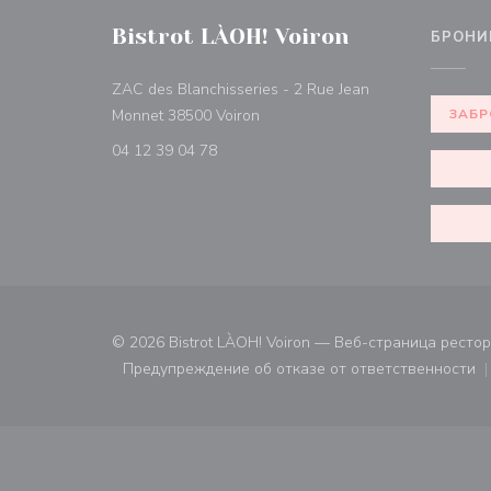
Bistrot LÀOH! Voiron
БРОНИ
ZAC des Blanchisseries - 2 Rue Jean
((открывается в новом окне))
Monnet 38500 Voiron
ЗАБР
04 12 39 04 78
© 2026 Bistrot LÀOH! Voiron — Веб-страница ресто
Предупреждение об отказе от ответственности
((открывается в новом ок