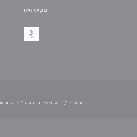
М
НАГРАДЫ
новом окне))
тся в новом окне))
 данных
Политика печенье
Доступность
ся в новом окне))
((открывается в новом окне))
((открывается в новом окне))