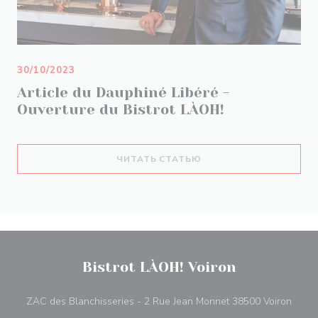
30/10/2023
Article du Dauphiné Libéré -
Ouverture du Bistrot LÀOH!
((ОТКРЫВАЕТСЯ В НОВ
ЧИТАТЬ СТАТЬЮ
Bistrot LÀOH! Voiron
((отк
ZAC des Blanchisseries - 2 Rue Jean Monnet 38500 Voiron