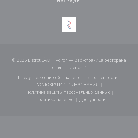
НАГРАДЫ
© 2026 Bistrot LÀOH! Voiron — Веб-страница ресторана
((открывается в новом ок
создана
Zenchef
Предупреждение об отказе от ответственности
((открывается в новом окне))
УСЛОВИЯ ИСПОЛЬЗОВАНИЯ
((открывается в новом окне))
Политика защиты персональных данных
((открывается в новом окне))
Политика печенье
Доступность
((открывается в новом окне))
((открывается в новом