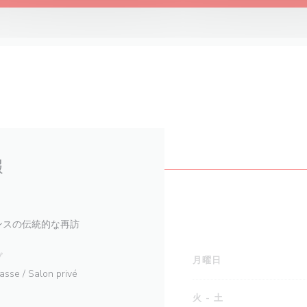
報
ランスの伝統的な再訪
プ
月曜日
rasse / Salon privé
火
-
土