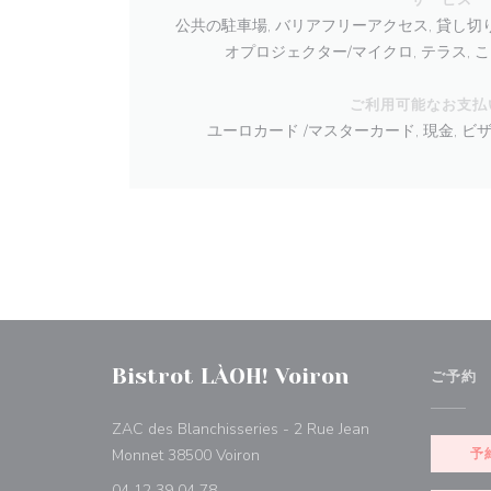
公共の駐車場, バリアフリーアクセス, 貸し切り, 
オプロジェクター/マイクロ, テラス,
ご利用可能なお支払
ユーロカード /マスターカード, 現金, ビ
Bistrot LÀOH! Voiron
ご予約
ZAC des Blanchisseries - 2 Rue Jean
((新しいウィンドウで開きます))
Monnet 38500 Voiron
予
04 12 39 04 78