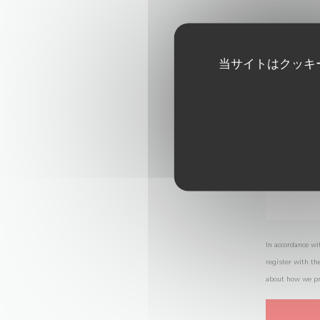
当サイトはクッキ
In accordance wi
register with th
about how we pr