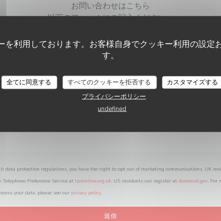
お問い合わせはこちら
以下のフォームにご記入ください。
ーを利用しております。お客様自身でクッキー利用の設定
す。
全てに同意する
すべてのクッキーを拒否する
カスタマイズする
プライバシーポリシー
undefined
th data protection regulations, you have the right to opt out of marketing communications. UK res
e Telephone Preference Service at
tpsonline.org.uk
. US residents can register at
donotcall.gov
. For
ocess your data, please see our
privacy policy
.