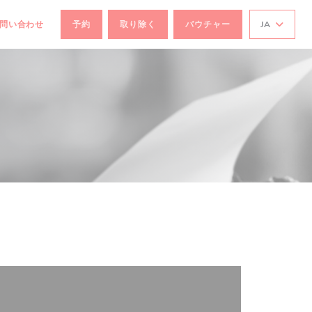
お問い合わせ
予約
取り除く
バウチャー
JA
で開きます))
ドウで開きます))