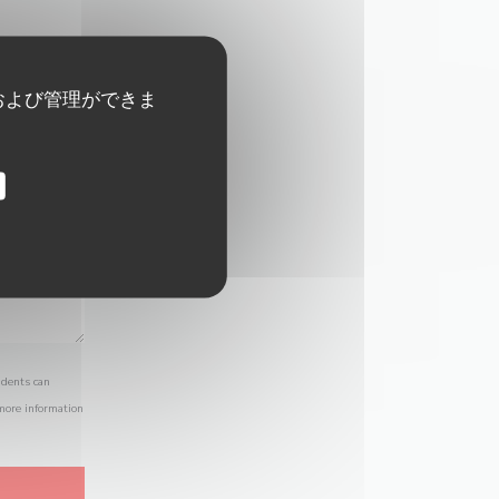
および管理ができま
idents can
 more information