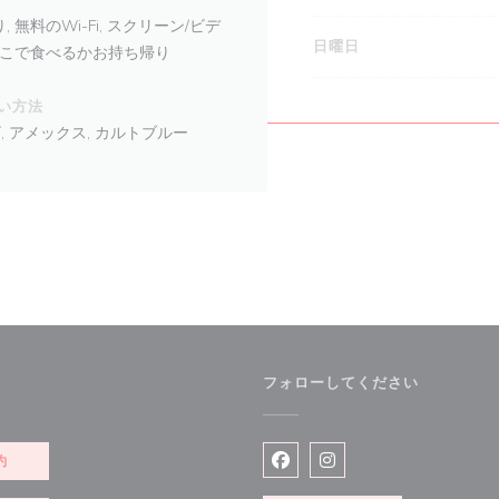
無料のWi-Fi, スクリーン/ビデ
日曜日
 ここで食べるかお持ち帰り
い方法
ザ, アメックス, カルトブルー
フォローしてください
約
Facebook ((新しいウィン
Instagram ((新