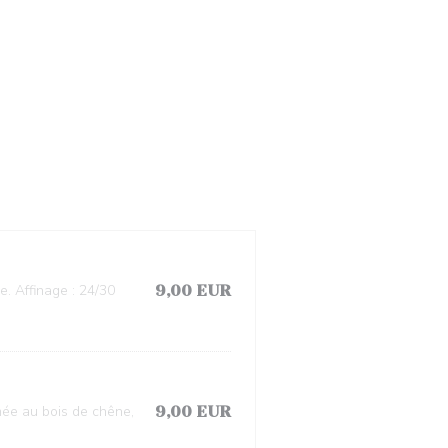
e. Affinage : 24/30
9,00 EUR
mée au bois de chêne,
9,00 EUR