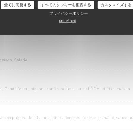
全てに同意する
すべてのクッキーを拒否する
カスタマイズする
プライバシーポリシー
undefined
PLATS PRINCIPAUX
Les Plats Principaux
 maison, Salade
sti, Comté fondu, oignons confits, salade, sauce LÀOH! et frites maison
 accompagnée de frites maison ou pommes de terre grenaille, sauce au