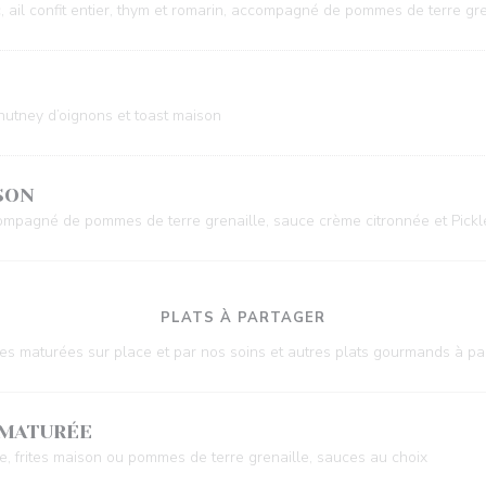
c, ail confit entier, thym et romarin, accompagné de pommes de terre gre
utney d’oignons et toast maison
SON
pagné de pommes de terre grenaille, sauce crème citronnée et Pickl
PLATS À PARTAGER
es maturées sur place et par nos soins et autres plats gourmands à pa
 MATURÉE
e, frites maison ou pommes de terre grenaille, sauces au choix