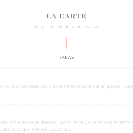
LA CARTE
Menu disponible du lundi au samedi
TAPAS
nnu pour sa délicieuse viande marbrée et sa teneur en graisse infiltré
inée, faible teneur en graisses. La Cécina de Galice est légèrement fu
iculier et unique. Affinage : 16/18 mois