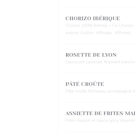
CHORIZO IBÉRIQUE
Chorizo 100% Bellota = Ce Chorizo do
maison Guillen. Affinage : 6/8 mois
ROSETTE DE LYON
Saucisson Lyonnais finement tranché
PÂTÉ CROÛTE
Pâté croûte Richelieu accompagné de
ASSIETTE DE FRITES MA
Frites maison et sauce spicy mayonn