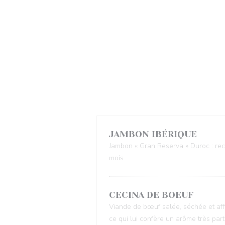
JAMBON IBÉRIQUE
Jambon « Gran Reserva » Duroc : reco
mois
CECINA DE BOEUF
Viande de bœuf salée, séchée et aff
ce qui lui confère un arôme très part