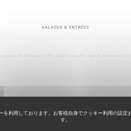
SALADES & ENTRÉES
, copeaux de Parmesan AOP, croûtons de pain, chips de Parmesan, pick
 jour
ーを利用しております。お客様自身でクッキー利用の設定
す。
, choux rouge frais, carottes râpées, avocat, tomates, patates douces e
ros