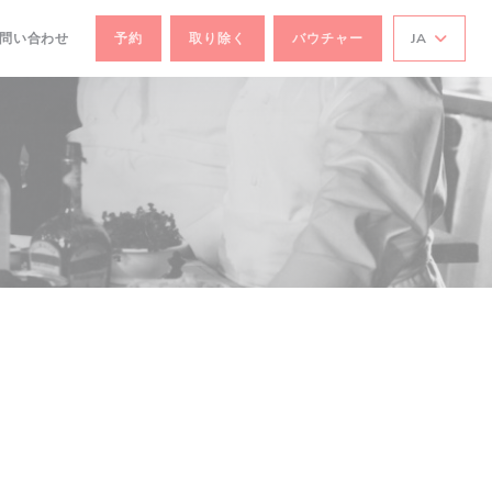
お問い合わせ
予約
取り除く
バウチャー
JA
で開きます))
ドウで開きます))