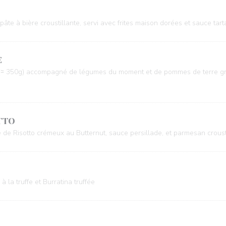
 pâte à bière croustillante, servi avec frites maison dorées et sauce ta
E
ce (≃ 350g) accompagné de légumes du moment et de pommes de terre gr
TTO
 Risotto crémeux au Butternut, sauce persillade, et parmesan croust
la truffe et Burratina truffée