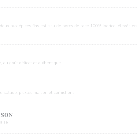
ux aux épices fins est issu de porcs de race 100% Iberico, élevés en p
, au goût délicat et authentique
 salade, pickles maison et cornichons
ISON
aise