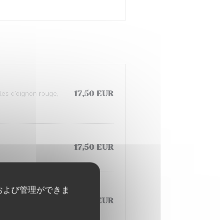
les d’oignon rouge,
17,50 EUR
17,50 EUR
および管理ができま
t fruits de saisons
14,50 EUR