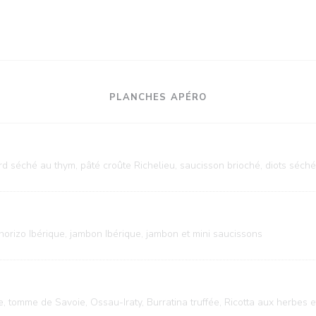
PLANCHES APÉRO
d séché au thym, pâté croûte Richelieu, saucisson brioché, diots séché
orizo Ibérique, jambon Ibérique, jambon et mini saucissons
e, tomme de Savoie, Ossau-Iraty, Burratina truffée, Ricotta aux herbes e