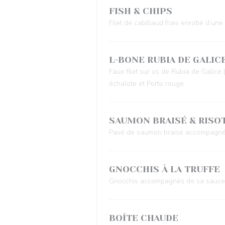
FISH & CHIPS
Filet de cabillaud frais enrobé d’une
L-BONE RUBIA DE GALIC
Faux filet sur os de Rubia de Gali
échalote et Porto rouge
SAUMON BRAISÉ & RISO
Pavé de saumon braisé accompagné de
GNOCCHIS À LA TRUFFE
Gnocchis accompagnés de sa sauce à 
BOÎTE CHAUDE