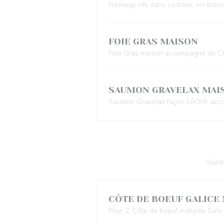
Fromage rôti dans sa boite, vin blan
FOIE GRAS MAISON
Foie Gras maison accompagné de Ch
SAUMON GRAVELAX MAI
Saumon Gravelax façon LÀOH!, accom
Viand
CÔTE DE BOEUF GALICE
Pour 2. Côte de boeuf maturée Galic