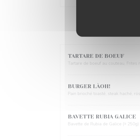
TARTARE DE BOEUF
Tartare de boeuf au couteau, Frites
BURGER LÀOH!
Pain brioché toasté, steak haché, rö
BAVETTE RUBIA GALICE
Bavette de Rubia de Galice (≃ 250g)