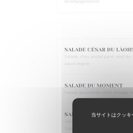
accompagnements
SALADE CÉSAR DU LÀOH!
Salade, chou, poulet pané, oeuf dur
sauce légère
SALADE DU MOMENT
Salade gourmande selon arrivage du
SALADE VEGGIE
当サイトはクッキ
Salade, lentilles, légumes du moment
Supplément saumon Gravelax : 5 Eu