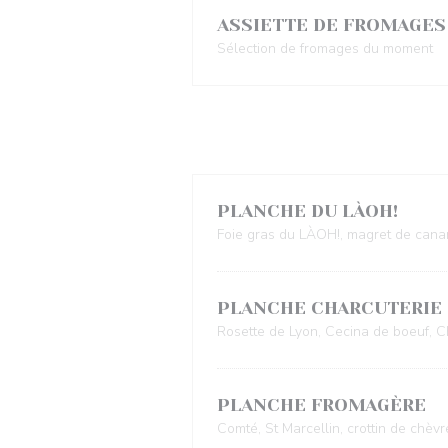
ASSIETTE DE FROMAGES
Sélection de fromages du moment
PLANCHE DU LÀOH!
Foie gras du LÀOH!, magret de canar
PLANCHE CHARCUTERIE
Rosette de Lyon, Cecina de boeuf, Ch
PLANCHE FROMAGÈRE
Comté, St Marcellin, crottin de chèvr