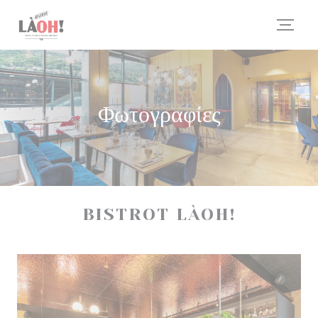
Πίνακας διαχείρισης "Μπισκότων" (Cookies)
Φωτογραφίες
BISTROT LÀOH!